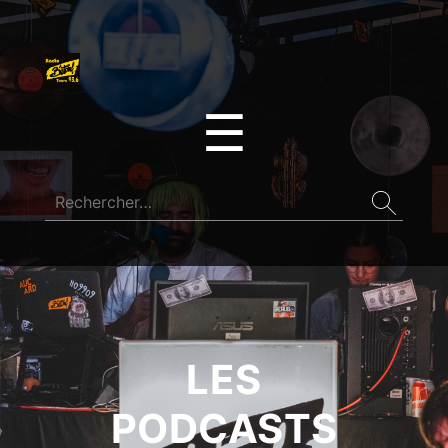
☰
LES
PODCASTS