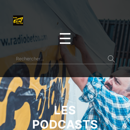
☰
LES
PODCASTS