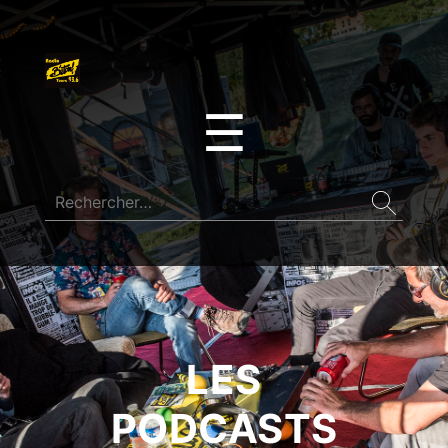
☰
LES
PODCASTS