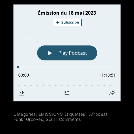
Categories:
ÉMISSIONS
Étiquettes :
Afrobeat
,
Funk
,
Grooves
,
Soul
|
Comments