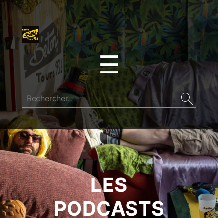
☰
LES
PODCASTS