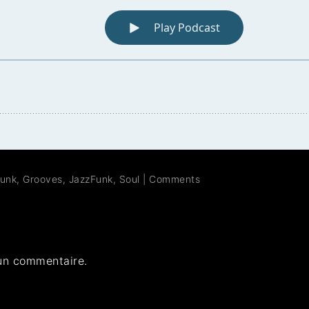
unk
,
Grooves
,
JazzFunk
,
Soul
|
Comments
un commentaire.