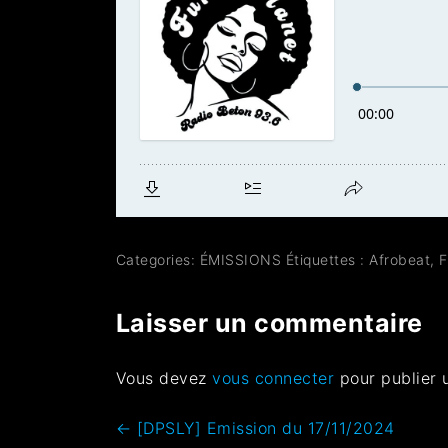
Categories:
ÉMISSIONS
Étiquettes :
Afrobeat
,
F
Laisser un commentaire
Vous devez
vous connecter
pour publier 
←
[DPSLY] Emission du 17/11/2024