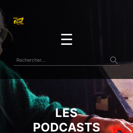
☰
LES
PODCASTS