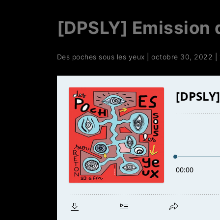
[DPSLY] Emission 
Des poches sous les yeux
|
octobre 30, 2022
|