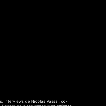
rs.
Interviews de
Nicolas Vassal, co-
l Douard pour son roman
Mon enfance