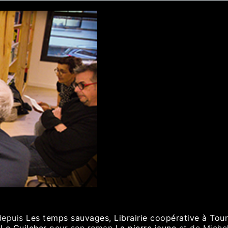
 depuis
Les temps sauvages, Librairie coopérative à Tou
 Le Guilcher
pour son roman
La pierre jaune
et de Miche