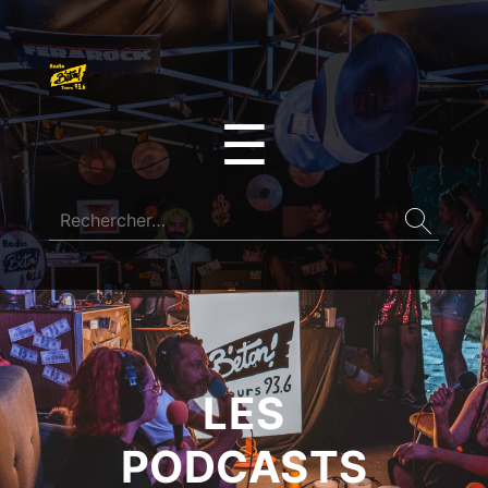
☰
LES
PODCASTS