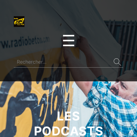
☰
LES
PODCASTS