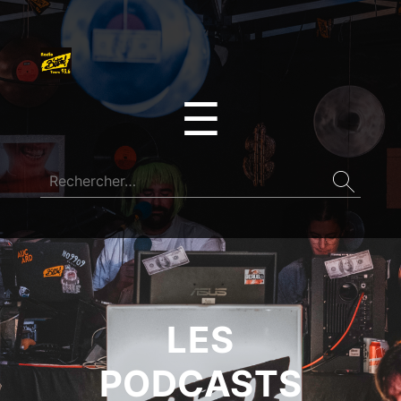
☰
LES
PODCASTS