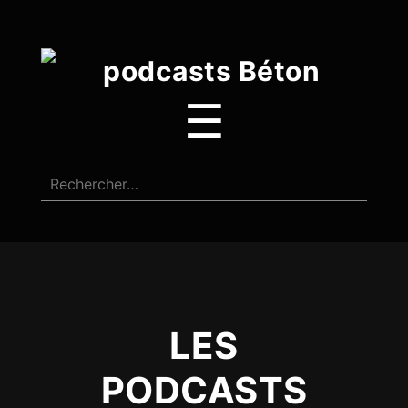
☰
LES
PODCASTS