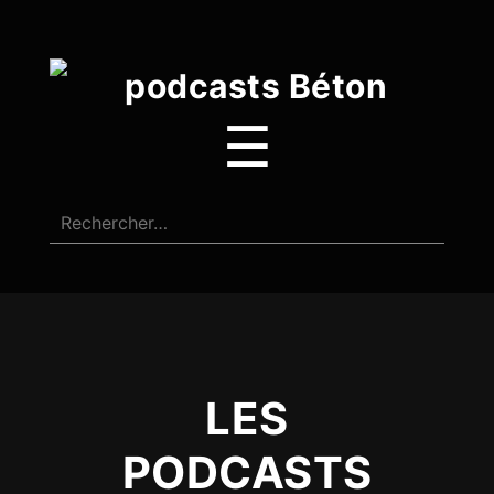
☰
LES
PODCASTS