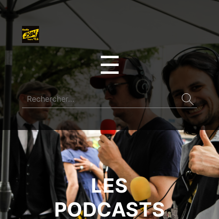
☰
LES
PODCASTS