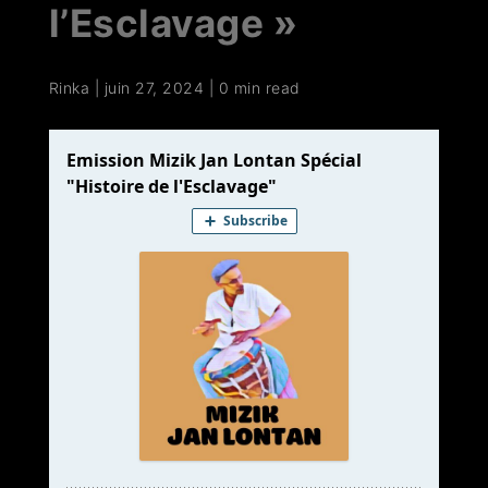
l’Esclavage »
Rinka
|
juin 27, 2024
|
0 min read