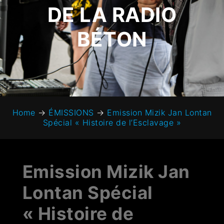
DE LA RADIO
BÉTON
Home
→
ÉMISSIONS
→
Emission Mizik Jan Lontan
Spécial « Histoire de l’Esclavage »
Emission Mizik Jan
Lontan Spécial
« Histoire de