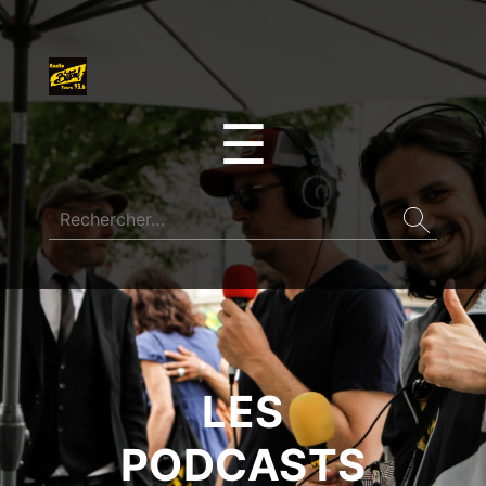
☰
LES
PODCASTS