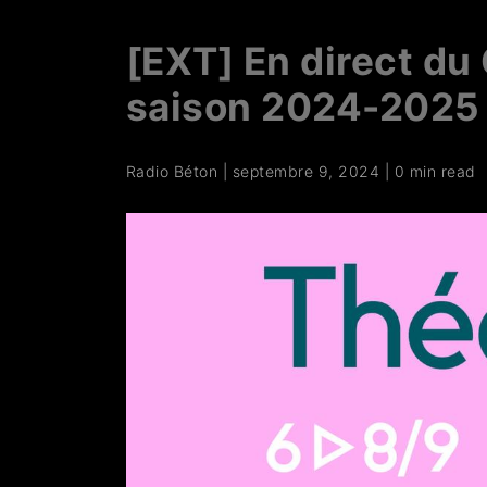
[EXT] En direct du
saison 2024-2025 
Radio Béton
|
septembre 9, 2024
|
0 min read