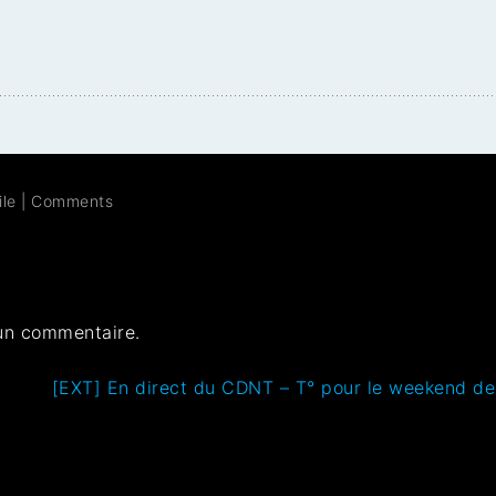
ile
|
Comments
un commentaire.
[EXT] En direct du CDNT – T° pour le weekend d