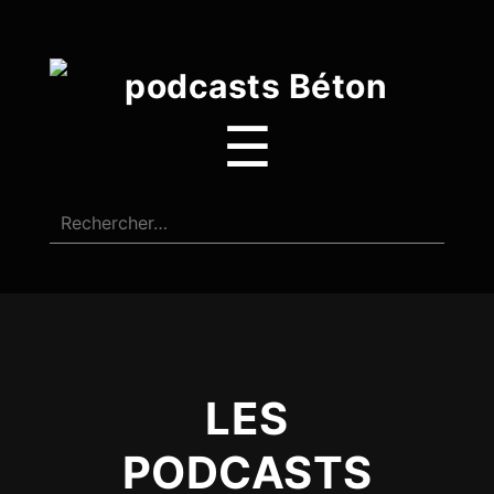
☰
LES
PODCASTS