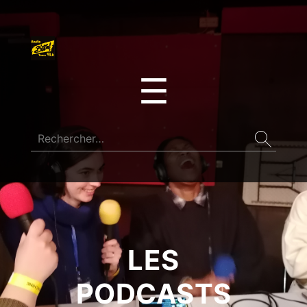
☰
LES
PODCASTS