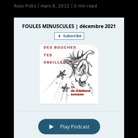
Asso PoSo
|
mars 8, 2022
|
0 min read