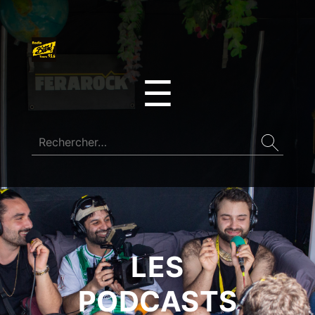
☰
LES
PODCASTS