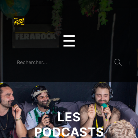
☰
LES
PODCASTS