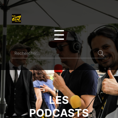
☰
LES
PODCASTS