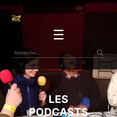
☰
LES
PODCASTS