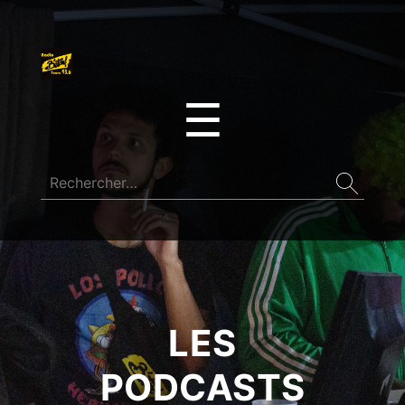
☰
LES
PODCASTS