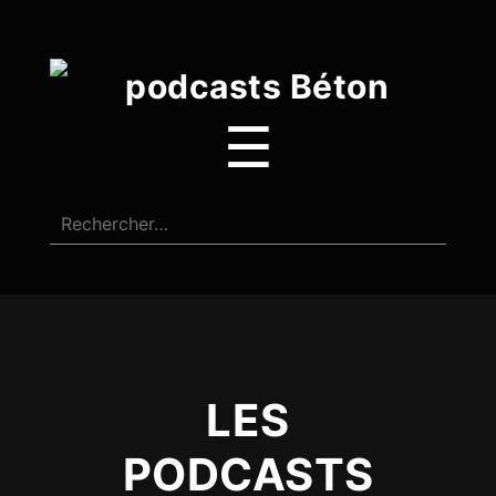
☰
LES
PODCASTS