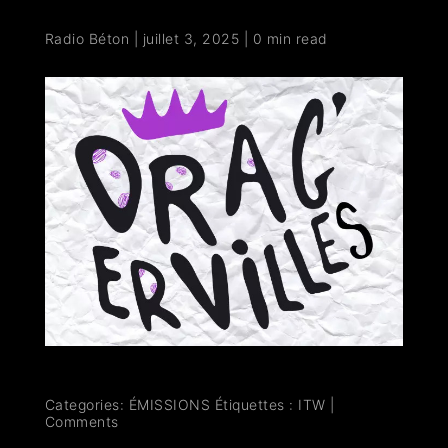
Radio Béton
|
juillet 3, 2025
|
0 min read
Categories:
ÉMISSIONS
Étiquettes :
ITW
|
Comments