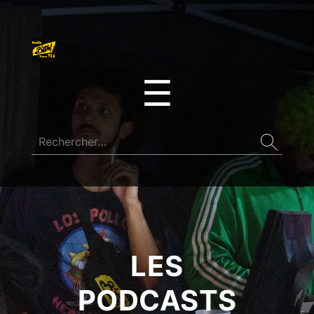
☰
LES
PODCASTS