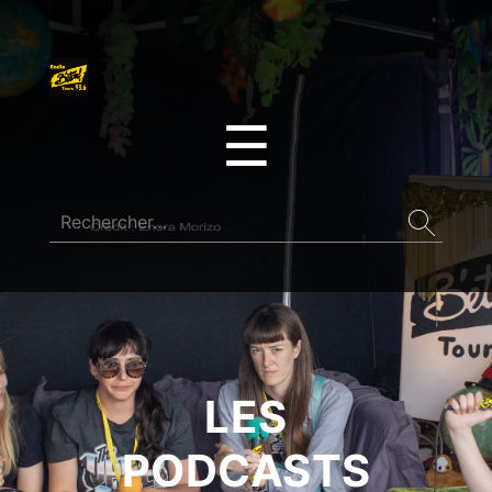
☰
LES
PODCASTS