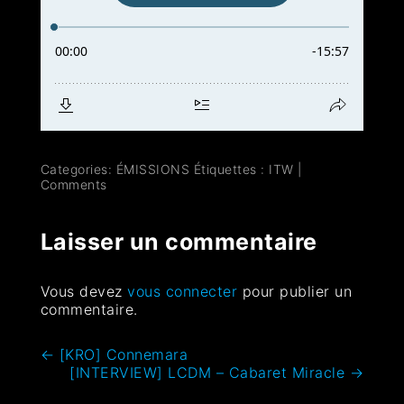
Categories:
ÉMISSIONS
Étiquettes :
ITW
|
Comments
Laisser un commentaire
Vous devez
vous connecter
pour publier un
commentaire.
←
[KRO] Connemara
[INTERVIEW] LCDM – Cabaret Miracle
→