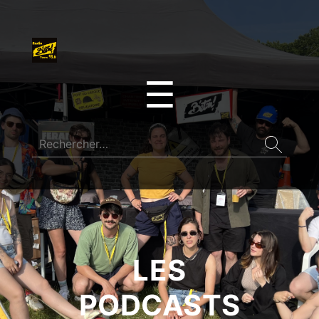
☰
LES
PODCASTS