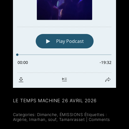
LE TEMPS MACHINE 26 AVRIL 2026
Categories:
Dimanche
,
ÉMISSIONS
Étiquettes :
Algérie
,
Imarhan
,
souf
,
Tamanrasset
|
Comments