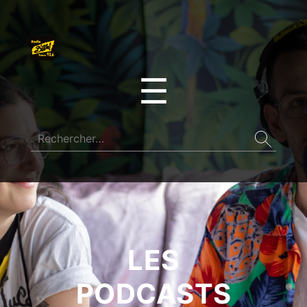
☰
LES
PODCASTS