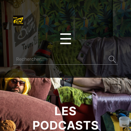
☰
LES
PODCASTS