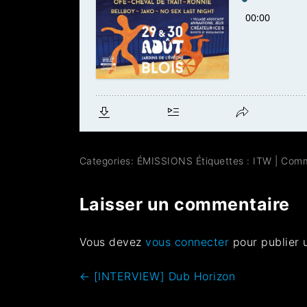
Categories:
ÉMISSIONS
Étiquettes :
ITW
|
Comm
Laisser un commentaire
Vous devez
vous connecter
pour publier 
←
[INTERVIEW] Dub Horizon