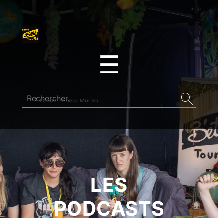
☰
LES
PODCASTS