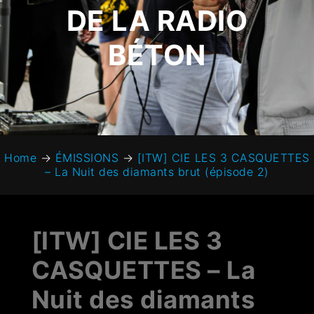
DE LA RADIO
BÉTON
Home
→
ÉMISSIONS
→
[ITW] CIE LES 3 CASQUETTES
– La Nuit des diamants brut (épisode 2)
[ITW] CIE LES 3
CASQUETTES – La
Nuit des diamants