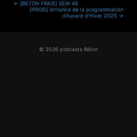
←
[BETON FRAIS] SEM 49
[PROG] Annonce de la programmation
d’Aucard d’Hiver 2025
→
© 2026 podcasts Béton