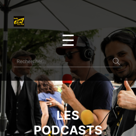
☰
LES
PODCASTS