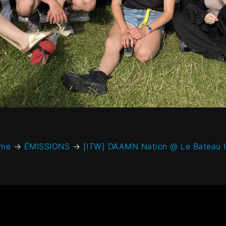
me
→
ÉMISSIONS
→
[ITW] DAAMN Nation @ Le Bateau I