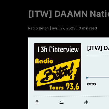
[ITW] DAAMN Natio
Radio Béton
|
avril 27, 2023
|
0 min read