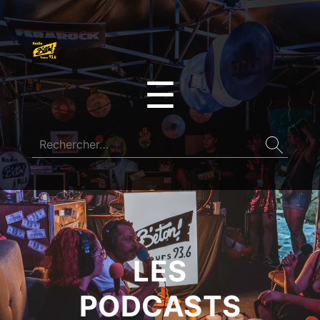
☰
LES
PODCASTS