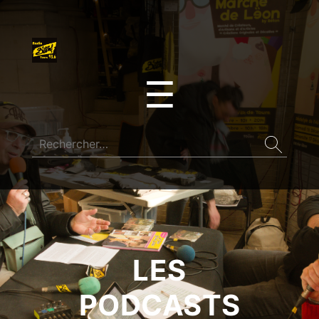
☰
LES
PODCASTS