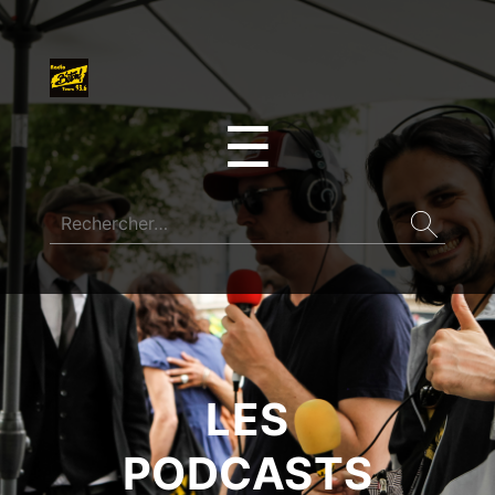
☰
LES
PODCASTS