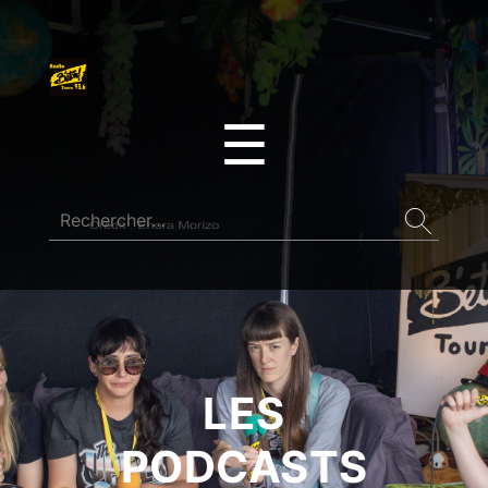
☰
LES
PODCASTS