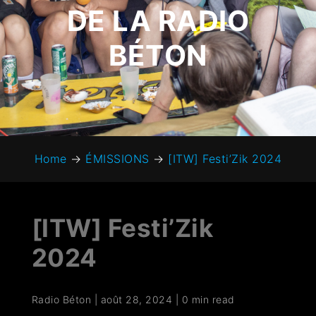
DE LA RADIO
BÉTON
Home
→
ÉMISSIONS
→
[ITW] Festi’Zik 2024
[ITW] Festi’Zik
2024
Radio Béton
|
août 28, 2024
|
0 min read