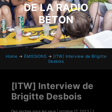
DE LA RADIO
BÉTON
Home
→
ÉMISSIONS
→
[ITW] Interview de Brigitte
Desbois
[ITW] Interview de
Brigitte Desbois
Des poches sous les yeux
|
octobre 17, 2023
|
1