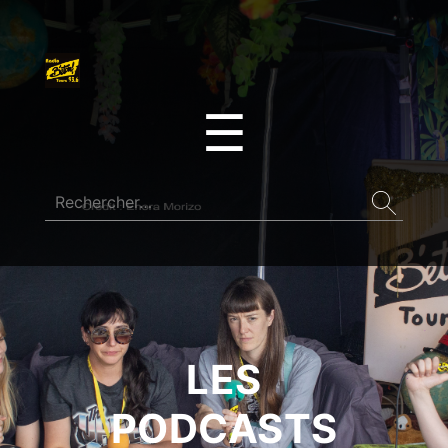
☰
LES
PODCASTS