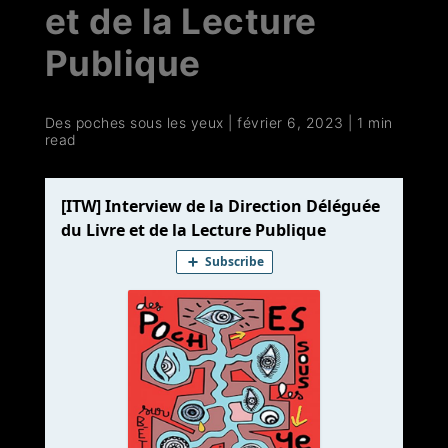
et de la Lecture
Publique
Des poches sous les yeux
|
février 6, 2023
|
1 min
read