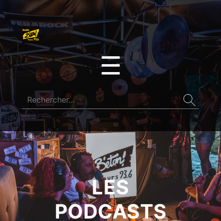
☰
LES
PODCASTS