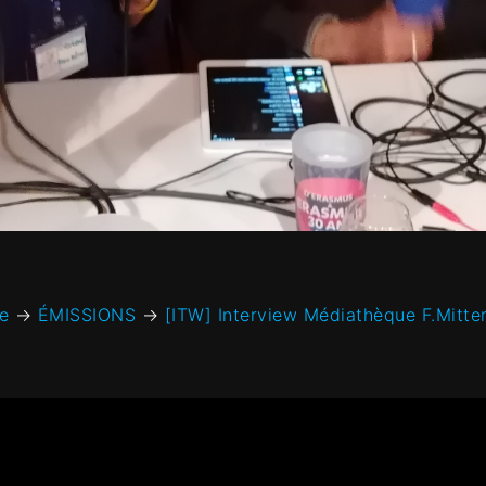
e
→
ÉMISSIONS
→
[ITW] Interview Médiathèque F.Mitte