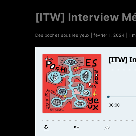
[ITW] Interview M
Des poches sous les yeux
|
février 1, 2024
|
1 m