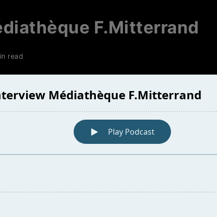
édiathèque F.Mitterrand
in read