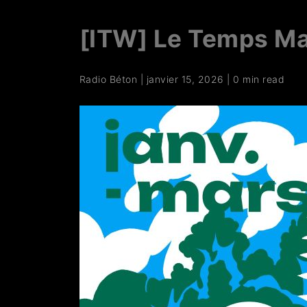
[ITW] Le Temps M
Radio Béton
|
janvier 15, 2026
|
0 min read