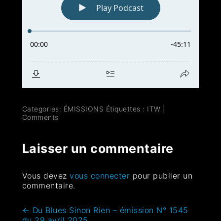
Categories:
ÉMISSIONS
Étiquettes :
ITW
|
Comments
Laisser un commentaire
Vous devez
vous connecter
pour publier un
commentaire.
←
Du Blues Sinon Rien – émission N° 1545
du 29 avril 2025