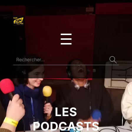
☰
LES
PODCASTS