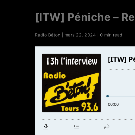
[ITW] Péniche – Re
Radio Béton
|
mars 22, 2024
|
0 min read