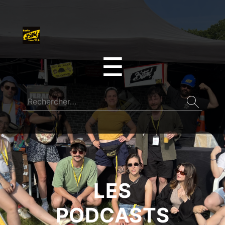
☰
LES
PODCASTS