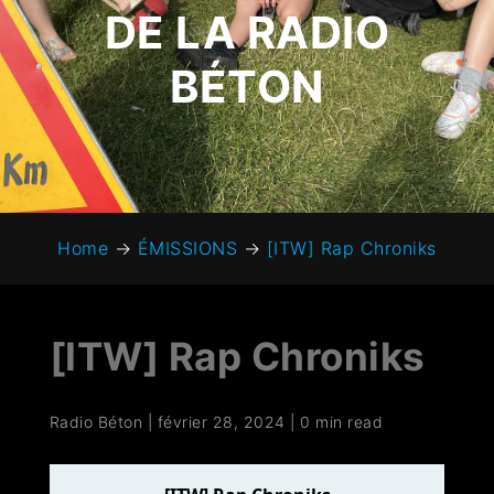
DE LA RADIO
BÉTON
Home
→
ÉMISSIONS
→
[ITW] Rap Chroniks
[ITW] Rap Chroniks
Radio Béton
|
février 28, 2024
|
0 min read