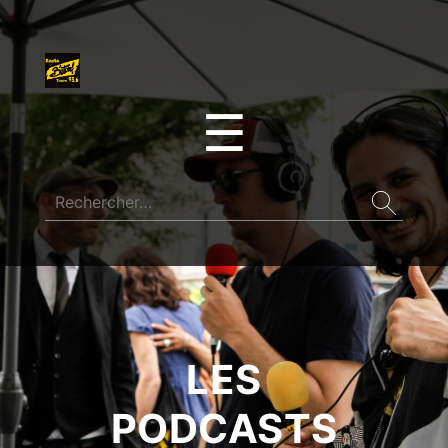
☰
LES
PODCASTS