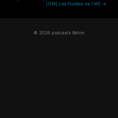
[ITW] Les Foulées de l’IAE
→
© 2026 podcasts Béton