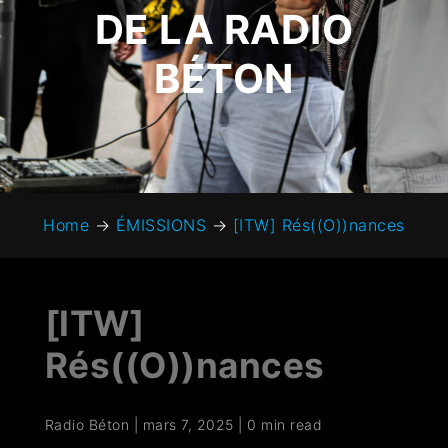
DE LA RADIO
BÉTON
Home
→
ÉMISSIONS
→
[ITW] Rés((O))nances
[ITW]
Rés((O))nances
Radio Béton
|
mars 7, 2025
|
0 min read