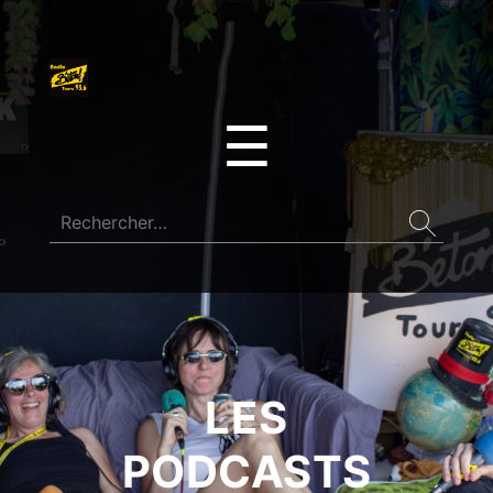
☰
LES
PODCASTS