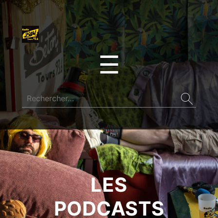
☰
LES
PODCASTS