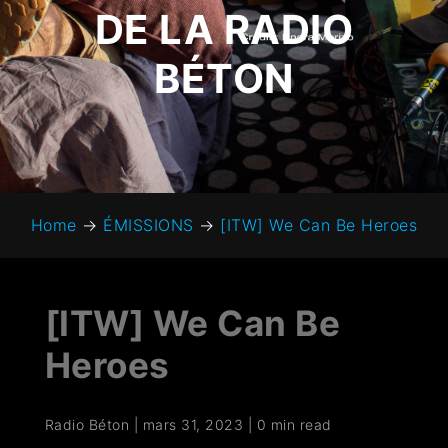
DE LA RADIO
BÉTON
Home
→
ÉMISSIONS
→
[ITW] We Can Be Heroes
[ITW] We Can Be
Heroes
Radio Béton
|
mars 31, 2023
|
0 min read