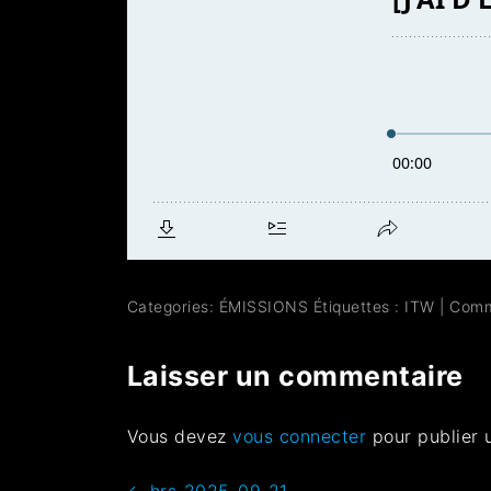
Categories:
ÉMISSIONS
Étiquettes :
ITW
|
Comm
Laisser un commentaire
Vous devez
vous connecter
pour publier 
←
hrs-2025-09-21