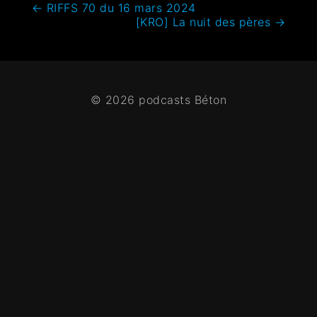
←
RIFFS 70 du 16 mars 2024
[KRO] La nuit des pères
→
© 2026 podcasts Béton