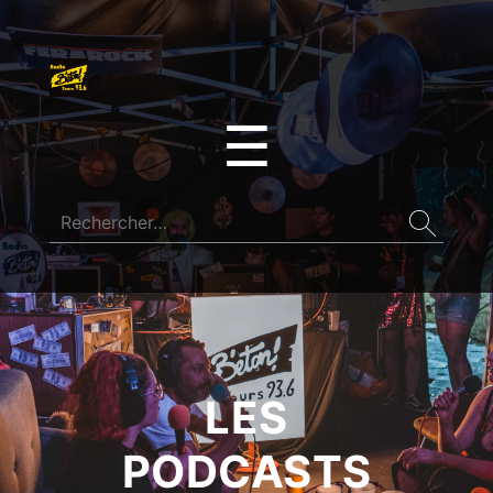
☰
LES
PODCASTS