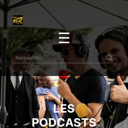
☰
LES
PODCASTS