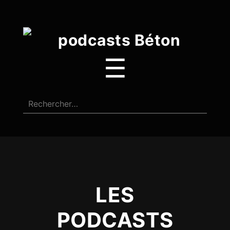
☰
LES
PODCASTS